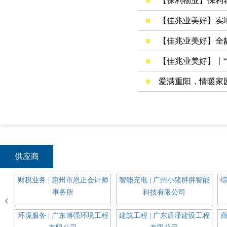
【保利物业】保利
【佳兆业美好】实
【佳兆业美好】丨
爱满重阳，情暖家园
供应商
通信
财税业务 | 惠州市恩正会计师
智能充电 | 广州小猪胖胖智能
综
事务所
科技有限公司
‹
科装
环境服务 | 广东博强环境工程
建筑工程 | 广东盾泽建设工程
商