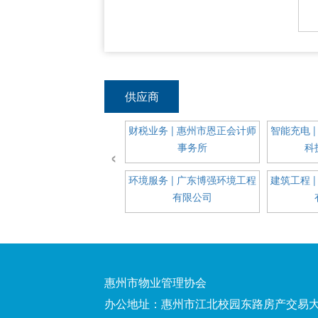
供应商
络通信 | 中国联合网络通信
财税业务 | 惠州市恩正会计师
智能充电 
有限公司惠州市分公司
事务所
科
‹
窗维修改造 | 惠州市君科装
环境服务 | 广东博强环境工程
建筑工程 
饰工程有限公司
有限公司
惠州市物业管理协会
办公地址：惠州市江北校园东路房产交易大厦十