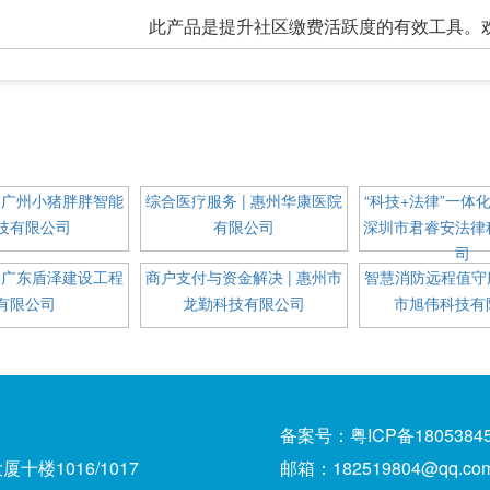
此产品是提升社区缴费活跃度的有效工具。
| 广州小猪胖胖智能
综合医疗服务 | 惠州华康医院
“科技+法律”一体化
技有限公司
有限公司
深圳市君睿安法律
司
| 广东盾泽建设工程
商户支付与资金解决 | 惠州市
智慧消防远程值守服
有限公司
龙勤科技有限公司
市旭伟科技有
备案号：粤ICP备18053845
楼1016/1017
邮箱：182519804@qq.co