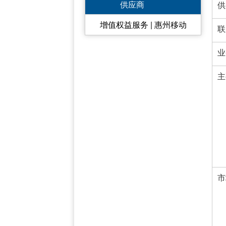
供应商
供
增值权益服务 | 惠州移动
联
业
主
市