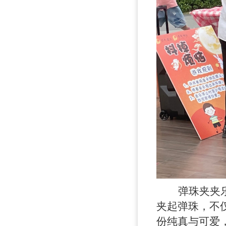
弹珠夹夹
夹起弹珠，不
份纯真与可爱