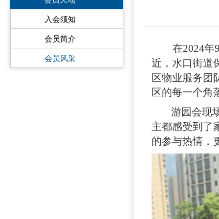
入会须知
会员简介
在
202
会员风采
近，水口街道
区物业服务团
区的每一个角
游园会现场，
主都感受到了
的参与热情，